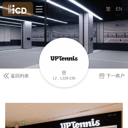
繁
EN
返回列表
下一商户
L2，L228-230