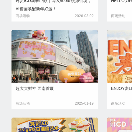
环贸ICD新春巨献｜闯入500㎡桃源仙境，
HELLO,
AI糖画唤醒新年好运！
商场活动
2026-03-02
商场活动
超大大财神 西南首展
ENJOY麦L
商场活动
2025-01-19
商场活动