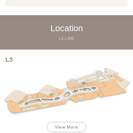
Location
L3,L305
L3
View More