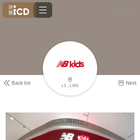
中
繁
Back list
Next
L3，L305