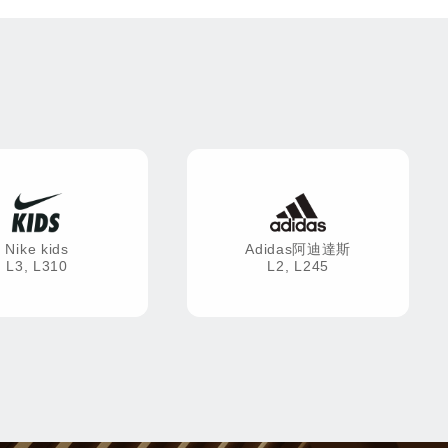
Nike kids
Adidas阿迪達斯
L3, L310
L2, L245