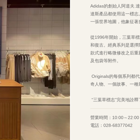
Adidas的創始人阿道夫.
達斯產品都使用這一標志
一張世界地圖，他象征著
從1996年開始，三葉草標
和復古。經典系列是選擇
款式進行略微修改之后重
及包袋等附件。
Originals的每個
奇人物、一個故事、一種
“三葉草標志”完美地詮
營業時間：10:00～22:00
電話：028-68377042