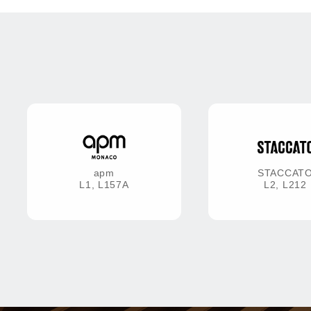
apm
STACCAT
L1, L157A
L2, L212