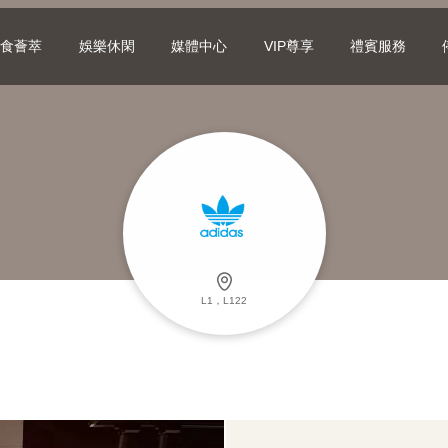
美食薈萃
娛樂休閑
媒體中心
VIP尊享
禮賓服務
L1，L122