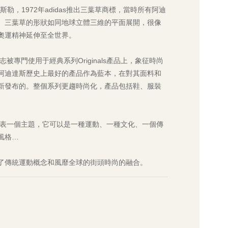
達斯勒，1972年adidas推出三葉草商標，當時所有阿迪
。三葉草的形狀如同地球立體三維的平面展開，很像
奧運精神延伸至全世界。
志被專門使用于經典系列Originals產品上，象征時尚
阿迪達斯歷史上最好的產品作為藍本，在對其面料和
新發布的。整個系列更趨時尚化，產品包括鞋、服裝
系列都代表一個主題，它可以是一種運動、一種文化、一個傳
風格…
釋了傳統運動概念和風靡全球的街頭時尚的融合。