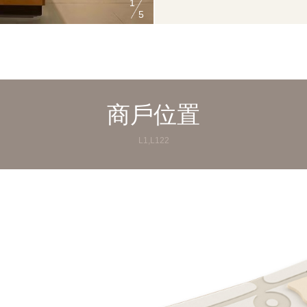
1
5
商戶位置
L1,L122