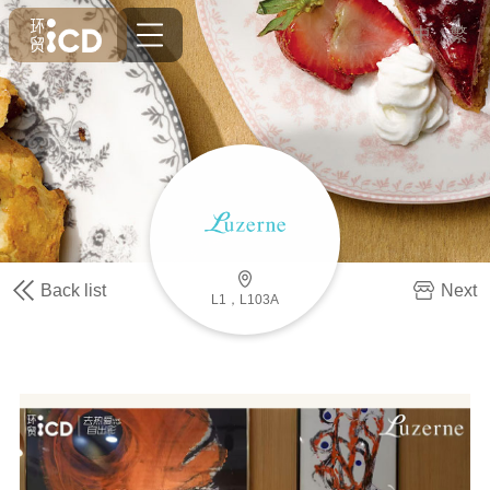
中
繁
Back list
Next
L1，L103A