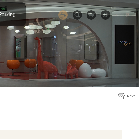
Parking
中
繁
Next