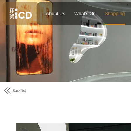
About Us
What's On
Shopping
Back list