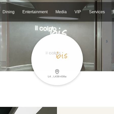
Dining
Entertainment
Media
VIP
Services
L4，L438-438a