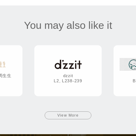
You may also like it
·周生生
dzzit
L2, L238-239
B
View More