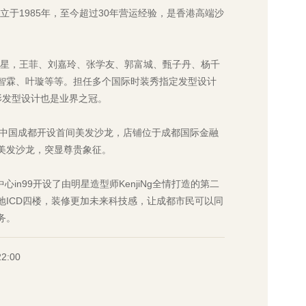
成立于1985年，至今超过30年营运经验，是香港高端沙
乏巨星，王菲、刘嘉玲、张学友、郭富城、甄子丹、杨千
智霖、叶璇等等。担任多个国际时装秀指定发型设计
影发型设计也是业界之冠。
LPO在中国成都开设首间美发沙龙，店铺位于成都国际金融
美发沙龙，突显尊贵象征。
中心in99开设了由明星造型师KenjiNg全情打造的第二
地ICD四楼，装修更加未来科技感，让成都市民可以同
务。
22:00