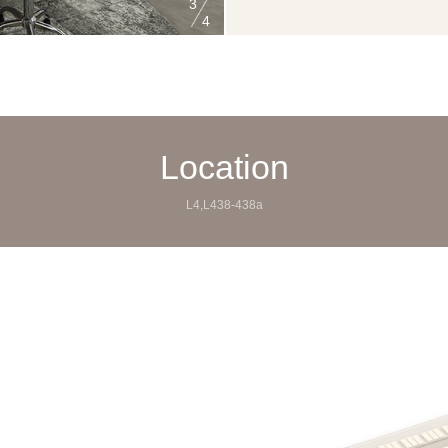
3
4
Location
L4,L438-438a